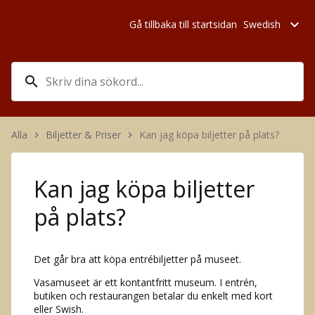
expand_more
Gå tillbaka till startsidan
Swedish
search
Alla
Biljetter & Priser
Kan jag köpa biljetter på plats?
keyboard_arrow_right
keyboard_arrow_right
Kan jag köpa biljetter
på plats?
Det går bra att köpa entrébiljetter på museet.
Vasamuseet är ett kontantfritt museum. I entrén,
butiken och restaurangen betalar du enkelt med kort
eller Swish.