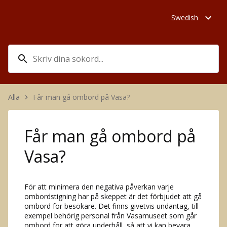
expand_more
Swedish
search
Alla
Får man gå ombord på Vasa?
keyboard_arrow_right
Får man gå ombord på
Vasa?
För att minimera den negativa påverkan varje
ombordstigning har på skeppet är det förbjudet att gå
ombord för besökare. Det finns givetvis undantag, till
exempel behörig personal från Vasamuseet som går
ombord för att göra underhåll, så att vi kan bevara