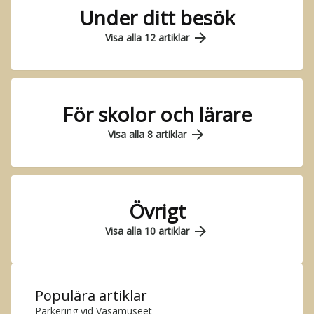
Under ditt besök
arrow_forward
Visa alla 12 artiklar
För skolor och lärare
arrow_forward
Visa alla 8 artiklar
Övrigt
arrow_forward
Visa alla 10 artiklar
Populära artiklar
Parkering vid Vasamuseet